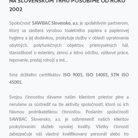
NA SLOVENSKOM TRHU PÔSOBÍME OD ROKU
2002
Spoločnosť
SAWBAC Slovensko, a.s.
je spoľahlivým partnerom,
ktorý sa zaoberá výrobou toaletného papiera a papierovej
hygieny a jej dodávkou, poskytuje služby v oblasti upratovania
obytných, polyfunkčných objektov, priemyselných hál,
starostlivosť o exteriéry, zimnú a letnú údržbu, výškové práce,
tepovanie, predaj rohoží a iné...
Sme držiteľmi certifikátov
ISO 9001, ISO 14001, STN ISO
45001
.
Svojou činnosťou dávame našim klientom priestor plne a
nerušene sa sústrediť na tie aktivity spoločnosti, ktoré sú ich
hlavnou podnikateľskou činnosťou. Poslaním spoločnosti
SAWBAC Slovensko, a.s. je odbremeniť našich klientov
poskytovaním služieb vysokej kvality. Všetky činnosti
zabezpečuje náš vlastný kvalifikovaný personál alebo ho